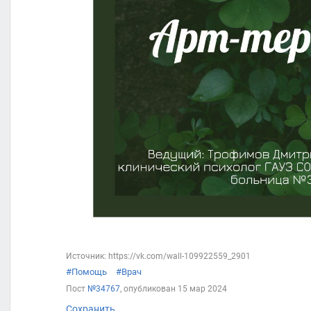
Источник: https://vk.com/wall-109922559_2901
#Помощь
#Врач
Пост
№34767
, опубликован
15 мар 2024
Сохранить