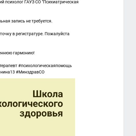
кий психолог ГАУЗ СО "Психиатрическая
ая запись не требуется.
рточку в регистратуре. Пожалуйста
реннюю гармонию!
терапевт #психологическаяпомощь
линина13 #МинздравСО