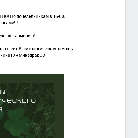
О! По понедельникам в 16-00.
онсами!!!
реннюю гармонию!
терапевт #психологическаяпомощь
линина13 #МинздравСО