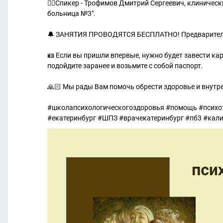
👨‍⚕Спикер - Трофимов Дмитрий Сергеевич, клиничес
больница №3".
🔔 ЗАНЯТИЯ ПРОВОДЯТСЯ БЕСПЛАТНО! Предварительн
🪪 Если вы пришли впервые, нужно будет завести ка
подойдите заранее и возьмите с собой паспорт.
🙏🏻 Мы рады Вам помочь обрести здоровье и внут
#школапсихологическогоздоровья #помощь #психо
#екатеринбург #ШПЗ #врачекатеринбург #пб3 #ка