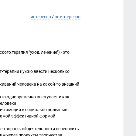
интересно
/
не интересно
ского терапия "уход, лечение") - это
рт-терапии нужно ввести несколько
еживаний человека на какой-то внешний
 что одновременно выступает и как
человека.
ния эмоций в социально полезные
 самой эффективной формой
се творческой деятельности переносить
ним через продукты творчества.