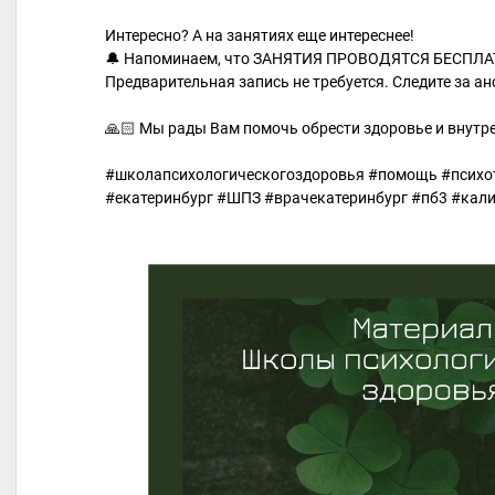
Интересно? А на занятиях еще интереснее!
🔔 Напоминаем, что ЗАНЯТИЯ ПРОВОДЯТСЯ БЕСПЛАТН
Предварительная запись не требуется. Следите за ан
🙏🏻 Мы рады Вам помочь обрести здоровье и внут
#школапсихологическогоздоровья #помощь #психо
#екатеринбург #ШПЗ #врачекатеринбург #пб3 #ка