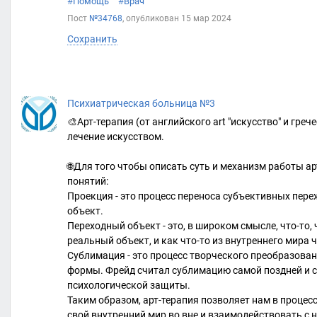
#Помощь
#Врач
Пост
№34768
, опубликован
15 мар 2024
Сохранить
Психиатрическая больница №3
🎨Арт-терапия (от английского art "искусство" и грече
лечение искусством.
🌐Для того чтобы описать суть и механизм работы а
понятий:
Проекция - это процесс переноса субъективных пер
объект.
Переходный объект - это, в широком смысле, что-то,
реальный объект, и как что-то из внутреннего мира 
Сублимация - это процесс творческого преобразова
формы. Фрейд считал сублимацию самой поздней и
психологической защиты.
Таким образом, арт-терапия позволяет нам в процес
свой внутренний мир во вне и взаимодействовать с 