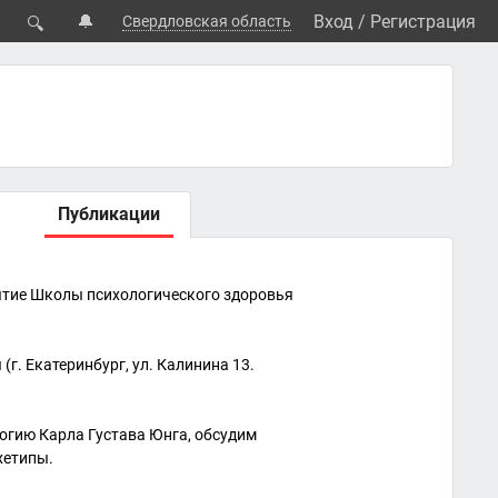
🔔
Вход
/
Регистрация
Свердловская область
🔍
Публикации
нятие Школы психологического здоровья
(г. Екатеринбург, ул. Калинина 13.
огию Карла Густава Юнга, обсудим
хетипы.