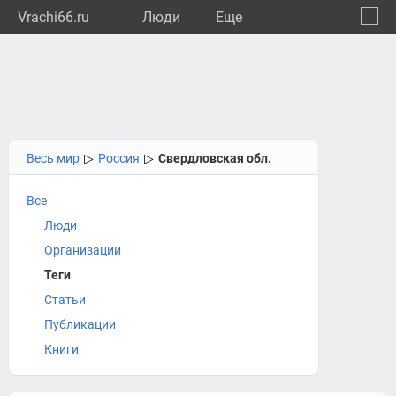
Vrachi66.ru
Люди
Eще
🔔
Сверд
🔍
Весь мир
▷
Россия
▷
Свердловская обл.
Все
Люди
Организации
Теги
Статьи
Публикации
Книги