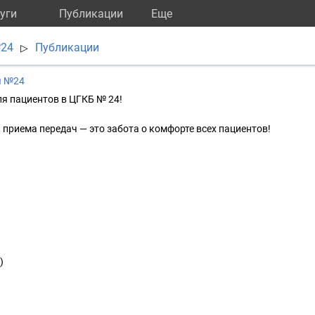
уги
Публикации
Eще
№24
Публикации
▷
ы №24
я пациентов в ЦГКБ № 24!
приема передач — это забота о комфорте всех пациентов!
)