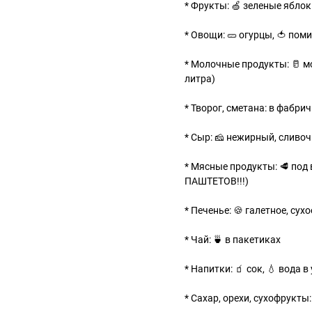
* Фрукты: 🍏 зеленые яблоки
* Овощи: 🥒 огурцы, 🍅 поми
* Молочные продукты: 🥛 м
литра)
* Творог, сметана: в фабри
* Сыр: 🧀 нежирный, сливоч
* Мясные продукты: 🥩 под
ПАШТЕТОВ!!!)
* Печенье: 🍪 галетное, сух
* Чай: 🍵 в пакетиках
* Напитки: 🧃 сок, 💧 вода 
* Сахар, орехи, сухофрукты: