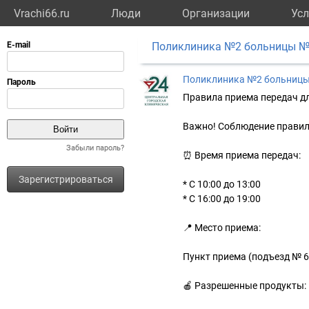
Vrachi66.ru
Люди
Организации
Усл
Поликлиника №2 больницы 
Поликлиника №2 больниц
Правила приема передач дл
Важно! Соблюдение правил 
Забыли пароль?
⏰ Время приема передач:
Зарегистрироваться
* С 10:00 до 13:00
* С 16:00 до 19:00
📍 Место приема:
Пункт приема (подъезд № 6
🍎 Разрешенные продукты: