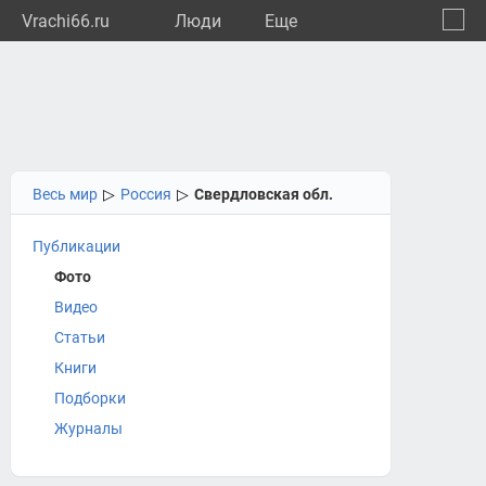
Vrachi66.ru
Люди
Eще
🔔
Сверд
🔍
Весь мир
▷
Россия
▷
Свердловская обл.
Публикации
Фото
Видео
Статьи
Книги
Подборки
Журналы