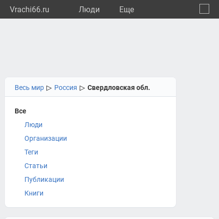
Vrachi66.ru
Люди
Eще
🔔
Сверд
🔍
Весь мир
▷
Россия
▷
Свердловская обл.
Все
Люди
Организации
Теги
Статьи
Публикации
Книги