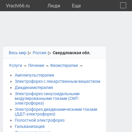
Vrachi66.ru
Люди
Eще
🔔
Сверд
🔍
Весь мир
▷
Россия
▷
Свердловская обл.
→
→
→
Услуги
Лечение
Физиотерапия
Амплипульстерапия
Электрофорез с лекарственным веществом
Диадинамотерапия
Электрофорез синусоидальными
модулированными токами (СМТ-
электрофорез)
Электрофорез диадинамическими токами
(ДДТ-электрофорез)
Полостной электрофорез
Гальванизация