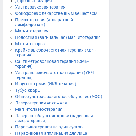
Дарсонвализация
Ультразвуковая терапия
Фонофорез с лекарственным веществом
Прессотерапия (аппаратный
лимфодренаж)
Магнитотерапия
Полостная (вагинальная) магнитотерапия
Магнитофорез
Крайне высокочастотная терапия (КВЧ-
терапия)
Сантиметроволновая терапия (СМВ-
терапия)
Ультравысокочастотная терапия (УВЧ-
терапия)
Индуктотермия (ИКВ-терапия)
Тубус-кварц
Общее ультрафиолетовое облучение (УФО)
Лазеротерапия накожная
Магнитолазеротерапия
Лазерное облучение крови (надвенная
лазеротерапия)
Парафинотерапия на один сустав
Парафиновая аппликация для лица