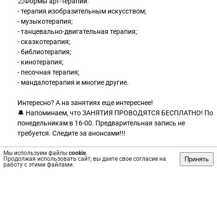
📐Формы арт-терапии:
- терапия изобразительным искусством;
- музыкотерапия;
- танцевально-двигательная терапия;
- сказкотерапия;
- библиотерапия;
- кинотерапия;
- песочная терапия;
- мандалотерапия и многие другие.
Интересно? А на занятиях еще интереснее!
🔔 Напоминаем, что ЗАНЯТИЯ ПРОВОДЯТСЯ БЕСПЛАТНО! По
понедельникам в 16-00. Предварительная запись не
требуется. Следите за анонсами!!!
Мы используем файлы
🙏🏻 Мы рады Вам помочь обрести здоровье и внутреннюю
cookie
.
Принять
Продолжая использовать сайт, вы даете свое согласие на
гармонию!
работу с этими файлами.
#школапсихологическогоздоровья #помощь
#психотерапевт #психологическаяпомощь #екатеринбург
#ШПЗ #врачекатеринбург #пб3 #калинина13 #МинздравСО