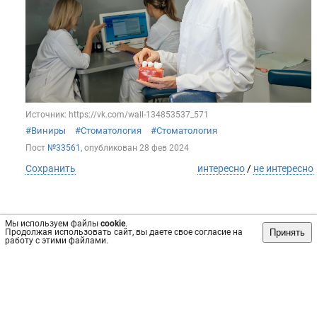
Источник: https://vk.com/wall-134853537_571
#Виниры
#Стоматология
#Стоматология
Пост
№33561
, опубликован
28 фев 2024
Сохранить
интересно
/
не интересно
Мы используем файлы
cookie
.
Принять
Продолжая использовать сайт, вы даете свое согласие на
Стоматологическая клиника «Колибри»
работу с этими файлами.
Как связаны морщины и отсутствие зубов ?
Итак, одна из самых частых ситуаций в нашей практике–
жевательный зуб удалили, а протезирование отложили до
лучших и неопределенных времён. Ведь зуб был далеко, в