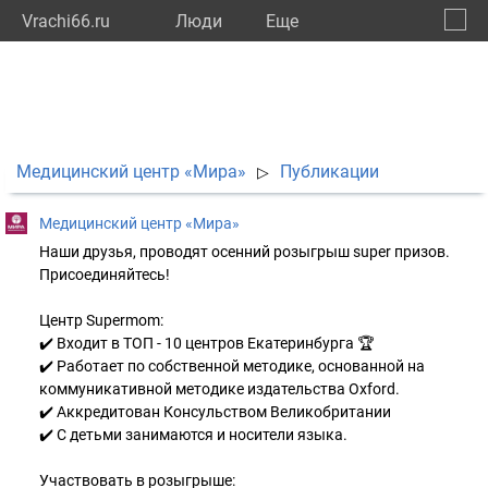
Vrachi66.ru
Люди
Eще
🔔
Сверд
🔍
Медицинский центр «Мира»
Публикации
▷
Медицинский центр «Мира»
Наши друзья, проводят осенний розыгрыш super призов.
Присоединяйтесь!
Центр Supermom:
✔️ Входит в ТОП - 10 центров Екатеринбурга 🏆
✔️ Работает по собственной методике, основанной на
коммуникативной методике издательства Oxford.
✔️ Аккредитован Консульством Великобритании
✔️ С детьми занимаются и носители языка.
Участвовать в розыгрыше: