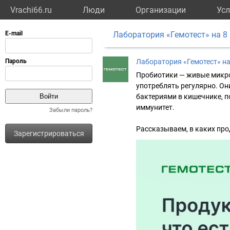
Vrachi66.ru
Люди
Организации
Усл
Лаборатория «Гемотест» на 8
Лаборатория «Гемотест» на
Пробиотики — живые микро
употреблять регулярно. О
бактериями в кишечнике, 
иммунитет.
Забыли пароль?
⠀
Рассказываем, в каких про
Зарегистрироваться