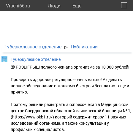
Vrachi66.ru
Люди
Eще
🔔
Сверд
🔍
Туберкулезное отделение
Публикации
▷
Туберкулезное отделение
🎁 РОЗЫГРЫШ полного чек-апа организма за 10 000 рублей!
Проверять здоровье регулярно - очень важно! А сделать
полное обследование организма быстро и бесплатно - еще и
приятно.
Поэтому решили разыграть экспресс-чекап в Медицинском
центре Свердловской областной клинической больницы № 1,
(https://www.okb1.ru/) который содержит сразу 11 важных
исследований организма, а также консультации у
профильных специалистов.