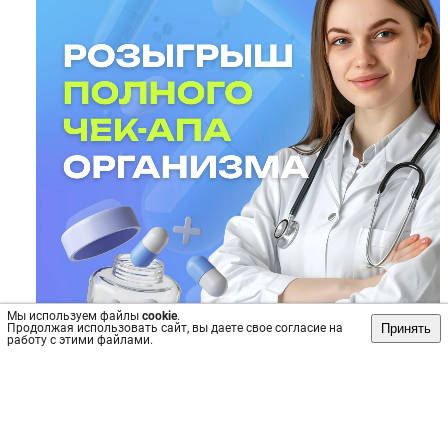
Мы используем файлы
cookie
.
Принять
Продолжая использовать сайт, вы даете свое согласие на
работу с этими файлами.
Источник: https://vk.com/wall-184469043_2485
Пост
№40869
, опубликован
23 сен 2025
Сохранить
интересно
/
не интересно