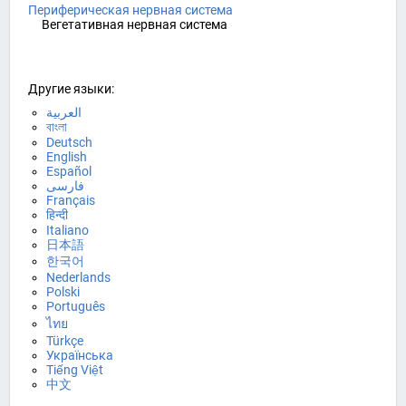
Периферическая нервная система
Вегетативная нервная система
Другие языки:
العربية
বাংলা
Deutsch
English
Español
فارسی
Français
हिन्दी
Italiano
日本語
한국어
Nederlands
Polski
Português
ไทย
Türkçe
Українська
Tiếng Việt
中文