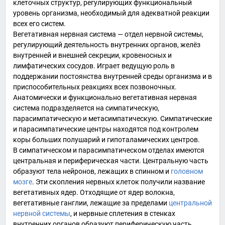
клеточных структур, регулирующих функциональный
уровень организма, необходимый для адекватной реакции
всех его систем.
Вегетативная нервная система — отдел нервной системы,
регулирующий деятельность внутренних органов, желёз
внутренней и внешней секреции, кровеносных и
лимфатических сосудов. Играет ведущую роль в
поддержании постоянства внутренней среды организма и в
приспособительных реакциях всех позвоночных.
Анатомически и функционально вегетативная нервная
система подразделяется на
симпатическую
,
парасимпатическую
и
метасимпатическую
. Симпатические
и парасимпатические центры находятся под контролем
коры больших полушарий
и гипоталамических центров.
В симпатическом и парасимпатическом отделах имеются
центральная и периферическая части. Центральную часть
образуют тела нейронов, лежащих в
спинном
и
головном
мозге
. Эти скопления нервных клеток получили название
вегетативных ядер. Отходящие от ядер волокна,
вегетативные
ганглии
, лежащие за пределами
центральной
нервной системы
, и нервные сплетения в стенках
внутренних органов образуют периферическую часть