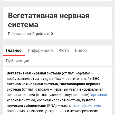
Вегетативная нервная
система
Подписчиков: 0, рейтинг: 0
Главное
Информация
Фото
Видео
Публикации
Вегетати́вная не́рвная систе́ма
(от
лат.
vegetatio
—
возбуждение, от
лат.
vegetativus
— растительный),
ВНС
,
автономная нервная система
,
ганглионарная нервная
система
(от
лат.
ganglion
— нервный узел), висцеральная
нервная система (от
лат.
viscera
— внутренности),
органная
нервная система,
чревная
нервная система,
systema
nervosum autonomicum
(
PNA
) — часть
нервной системы
организма, комплекс центральных и периферических