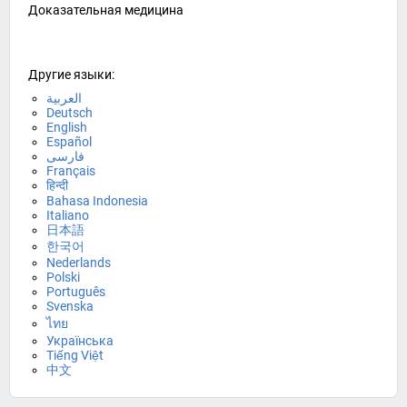
Доказательная медицина
Другие языки:
العربية
Deutsch
English
Español
فارسی
Français
हिन्दी
Bahasa Indonesia
Italiano
日本語
한국어
Nederlands
Polski
Português
Svenska
ไทย
Українська
Tiếng Việt
中文