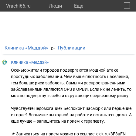
Vrachi66.ru
Люди
Eще
🔔
Сверд
🔍
Клиника «Меддэй»
Публикации
▷
Клиника «Меддэй»
Осенью жители городов подвергаются мощной атаке
простудных заболеваний. Чем выше плотность населения,
тем больше риск заболеть. Самыми распространенными
заболеваниями являются ОРЗ и ОРВИ. Если их не лечить, то
можно подвергнуть себя и окружающих серьезному риску.
Чувствуете недомогание? Беспокоит насморк или першение
в горле? Возьмите выходной на работе и останьтесь дома. А
еще лучше – запишитесь на прием к терапевту.
📌 Записаться на прием можно по ссылке: clck.ru/3F3uFN