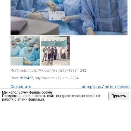
Источник: https://vk.com/wall-216713394_242
Пост
№39455
, опубликован
17 июн 2024
Сохранить
интересно
/
не интересно
Мы используем файлы
cookie
.
Принять
Продолжая использовать сайт, вы даете свое согласие на
работу с этими файлами.
НИИ охраны материнства и младенчества
Успешно завершился цикл обучения по программе
повышения квалификации «Неотложные состояния в