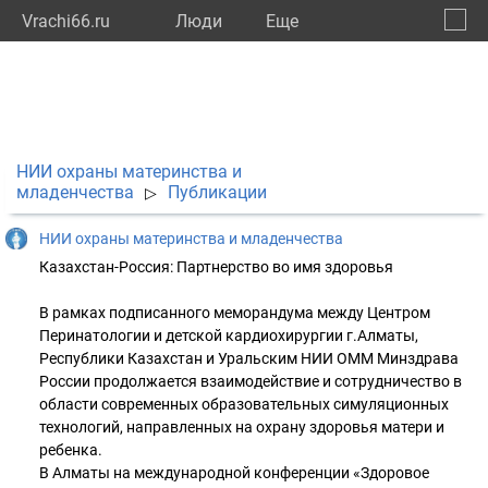
Vrachi66.ru
Люди
Eще
🔔
Сверд
🔍
НИИ охраны материнства и
младенчества
Публикации
▷
НИИ охраны материнства и младенчества
Казахстан-Россия: Партнерство во имя здоровья
В рамках подписанного меморандума между Центром
Перинатологии и детской кардиохирургии г.Алматы,
Республики Казахстан и Уральским НИИ ОММ Минздрава
России продолжается взаимодействие и сотрудничество в
области современных образовательных симуляционных
технологий, направленных на охрану здоровья матери и
ребенка.
В Алматы на международной конференции «Здоровое