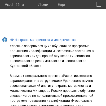
Vrachi66.ru
Люди
Eще
🔔
Сверд
🔍
НИИ охраны материнства и младенчества
Успешно завершился цикл обучения по программе
повышения квалификации «Неотложные состояния в
перинатологии» для врачей акушеров-гинекологов,
анестезиологов-реаниматологов и неонатологов
Курганской области
В рамках федерального проекта «Развитие детского
здравоохранения» сотрудниками Уральского научно-
исследовательский институт охраны материнства и
младенчества Минздрава России проведено обучение
специалистов по дополнительной профессиональной
программе повышения квалификации «Неотложные
состояния в перинатологии» по специальности