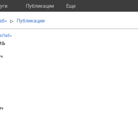
уги
Публикации
Eще
аб»
Публикации
▷
раЛаб»
Й📝
ич
ч
ич