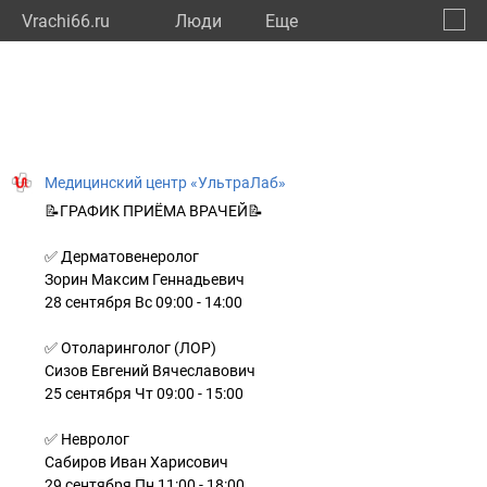
Vrachi66.ru
Люди
Eще
🔔
Сверд
🔍
Медицинский центр «УльтраЛаб»
📝ГРАФИК ПРИЁМА ВРАЧЕЙ📝
✅ Дерматовенеролог
Зорин Максим Геннадьевич
28 сентября Вс 09:00 - 14:00
✅ Отоларинголог (ЛОР)
Сизов Евгений Вячеславович
25 сентября Чт 09:00 - 15:00
✅ Невролог
Сабиров Иван Харисович
29 сентября Пн 11:00 - 18:00