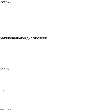
ксеевич
0
функциональной диагностики
ьевич
вна