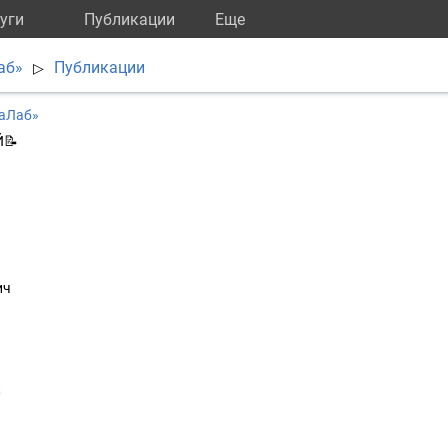
уги
Публикации
Eще
аб»
Публикации
▷
раЛаб»
Й📝
ч
ич
0