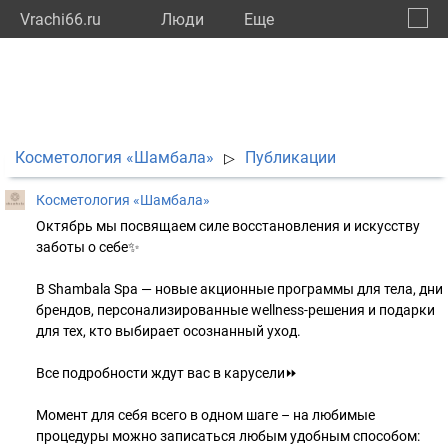
Vrachi66.ru
Люди
Eще
🔔
Сверд
🔍
Косметология «Шамбала»
Публикации
▷
Косметология «Шамбала»
Октябрь мы посвящаем силе восстановления и искусству
заботы о себе✨
В Shambala Spa — новые акционные программы для тела, дни
брендов, персонализированные wellness-решения и подарки
для тех, кто выбирает осознанный уход.
Все подробности ждут вас в карусели⏩
Момент для себя всего в одном шаге – на любимые
процедуры можно записаться любым удобным способом: