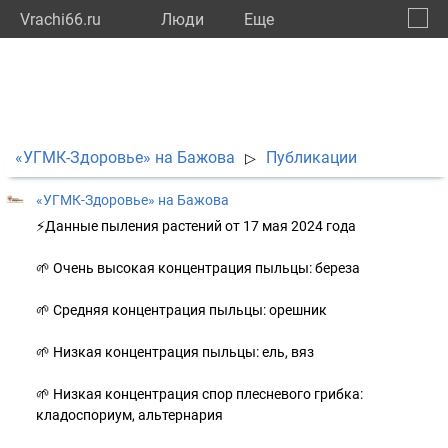
Vrachi66.ru
Люди
Eще
🔔
Сверд
🔍
«УГМК-Здоровье» на Бажова
Публикации
▷
«УГМК-Здоровье» на Бажова
⚡️Данные пыления растений от 17 мая 2024 года
🌱 Очень высокая концентрация пыльцы: береза
🌱 Средняя концентрация пыльцы: орешник
🌱 Низкая концентрация пыльцы: ель, вяз
🌱 Низкая концентрация спор плесневого грибка:
кладоспориум, альтернария