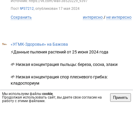
Источник: https://vk.com/wall-38520229_9397
Пост
№37212
, опубликован
17 мая 2024
Сохранить
интересно
/
не интересно
«УГМК-Здоровье» на Бажова
⚡️Данные пыления растений от 25 июня 2024 года
🌱 Низкая концентрация пыльцы: береза, сосна, злаки
🌱 Низкая концентрация спор плесневого грибка:
кладоспориум
Мы используем файлы
cookie
.
#мониторинг_пыльцы
Принять
Продолжая использовать сайт, вы даете свое согласие на
работу с этими файлами.