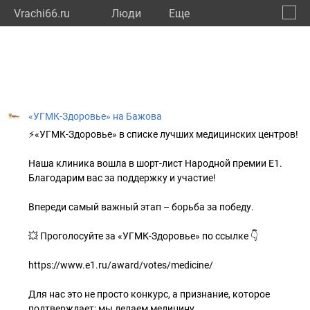
Vrachi66.ru
Люди
Eще
🔔
Сверд
🔍
«УГМК-Здоровье» на Бажова
⚡️«УГМК-Здоровье» в списке лучших медицинских центров!
Наша клиника вошла в шорт-лист Народной премии Е1.
Благодарим вас за поддержку и участие!
Впереди самый важный этап – борьба за победу.
💥 Проголосуйте за «УГМК-Здоровье» по ссылке 👇
https://www.e1.ru/award/votes/medicine/
Для нас это не просто конкурс, а признание, которое
подтверждает: мы делаем медицину