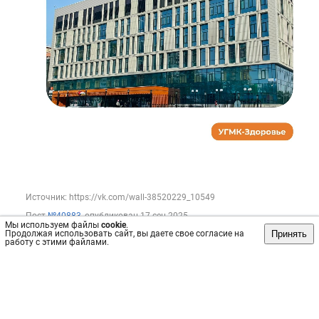
Источник: https://vk.com/wall-38520229_10549
Пост
№40883
, опубликован
17 сен 2025
Мы используем файлы
cookie
.
Принять
Продолжая использовать сайт, вы даете свое согласие на
Сохранить
интересно
/
не интересно
работу с этими файлами.