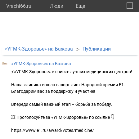
Vrachi66.ru
Люди
Eще
🔔
Сверд
🔍
«УГМК-Здоровье» на Бажова
Публикации
▷
«УГМК-Здоровье» на Бажова
⚡️«УГМК-Здоровье» в списке лучших медицинских центров!
Наша клиника вошла в шорт-лист Народной премии Е1.
Благодарим вас за поддержку и участие!
Впереди самый важный этап – борьба за победу.
💥 Проголосуйте за «УГМК-Здоровье» по ссылке 👇
https://www.e1.ru/award/votes/medicine/