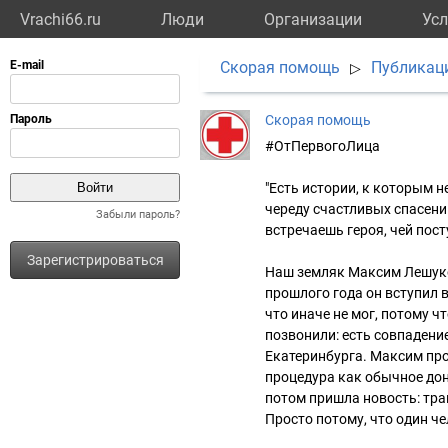
Vrachi66.ru
Люди
Организации
Усл
Скорая помощь
Публикац
▷
Скорая помощь
#ОтПервогоЛица
"Есть истории, к которым
череду счастливых спасен
Забыли пароль?
встречаешь героя, чей пост
Зарегистрироваться
Наш земляк Максим Лешуко
прошлого года он вступил 
что иначе не мог, потому 
позвонили: есть совпадени
Екатеринбурга. Максим про
процедура как обычное дон
потом пришла новость: тра
Просто потому, что один ч