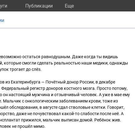
уги
Публикации
Eще
ии
 невозможно остаться равнодушным. Даже когда ты видишь
ий, которые смогли сделать реальностью наши медики, однажды
упок трогает до слёз.
в из Екатеринбурга — Почётный донор России, в декабре
в Федеральный регистр доноров костного мозга. Просто потому,
что он настоящий мужчина и отзывчивый человек. А уже в мае ему
е. Мальчик с онкологическим заболеванием крови, тоже из
шёл обследования, в августе сдал стволовые клетки. Говорит,
орство, даже не почувствовал какой-то слабости после неё. А
нсплантат прижился, мальчик выписан домой. Ребёнок жив.
еловек не прошёл мимо.