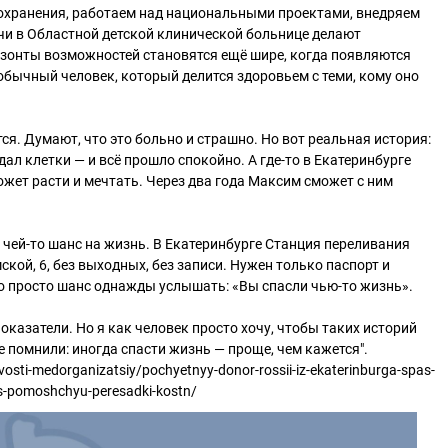
охранения, работаем над национальными проектами, внедряем
чи в Областной детской клинической больнице делают
изонты возможностей становятся ещё шире, когда появляются
обычный человек, который делится здоровьем с теми, кому оно
ся. Думают, что это больно и страшно. Но вот реальная история:
сдал клетки — и всё прошло спокойно. А где-то в Екатеринбурге
жет расти и мечтать. Через два года Максим сможет с ним
чей-то шанс на жизнь. В Екатеринбурге Станция переливания
кой, 6, без выходных, без записи. Нужен только паспорт и
о просто шанс однажды услышать: «Вы спасли чью-то жизнь».
оказатели. Но я как человек просто хочу, чтобы таких историй
 помнили: иногда спасти жизнь — проще, чем кажется".
ovosti-medorganizatsiy/pochyetnyy-donor-rossii-iz-ekaterinburga-spas-
s-pomoshchyu-peresadki-kostn/