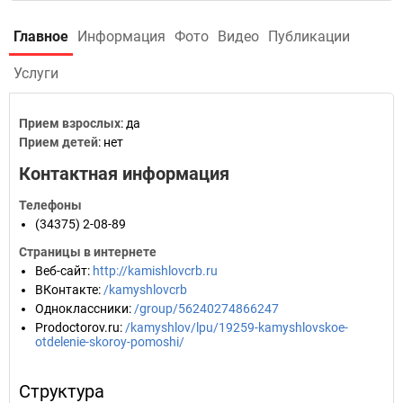
Главное
Информация
Фото
Видео
Публикации
Услуги
Прием взрослых
: да
Прием детей
: нет
Контактная информация
Телефоны
(34375) 2-08-89
Страницы в интернете
Веб-сайт
:
http://kamishlovcrb.ru
ВКонтакте
:
/kamyshlovcrb
Одноклассники
:
/group/56240274866247
Prodoctorov.ru
:
/kamyshlov/lpu/19259-kamyshlovskoe-
otdelenie-skoroy-pomoshi/
Структура