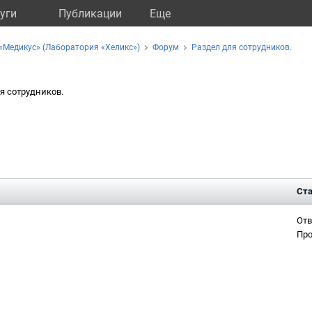
уги
Публикации
Eще
«Медикус» (Лаборатория «Хеликс»)
Форум
Раздел для сотрудников.
я сотрудников.
Ста
Отв
Про