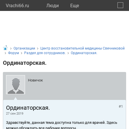
Vrachi66.ru
Люди
Eще
🔔
Сверд
🔍
Организации
Центр восстановительной медицины Свечниковой
Форум
Раздел для сотрудников.
Ординаторская.
Ординаторская.
Новичок
Ординаторская.
#1
27 сен 2019
Здравствуйте, данная тема доступна только для врачей. Здесь
можно обсуждать все рабочие вопросы.