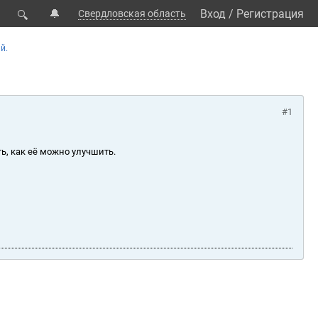
🔔
Вход
/
Регистрация
Свердловская область
🔍
й.
#1
ь, как её можно улучшить.