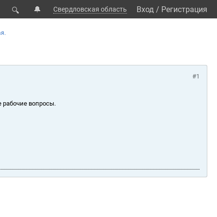
🔔
Вход
/
Регистрация
Свердловская область
🔍
я.
#1
е рабочие вопросы.