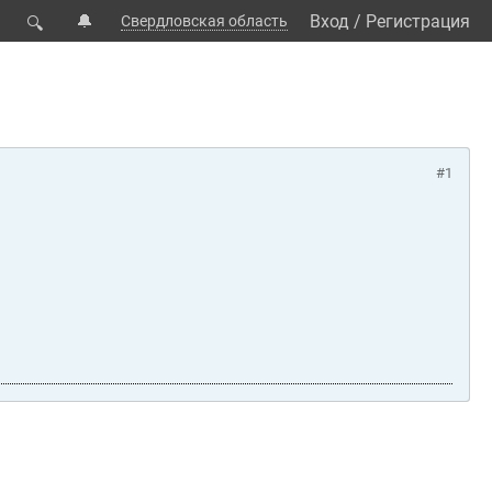
🔔
Вход
/
Регистрация
Свердловская область
🔍
#1