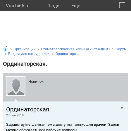
Vrachi66.ru
Люди
Eще
🔔
Сверд
🔍
Организации
Стоматологическая клиника «Тет-а-дент»
Форум
Раздел для сотрудников.
Ординаторская.
Ординаторская.
Новичок
Ординаторская.
#1
27 сен 2019
Здравствуйте, данная тема доступна только для врачей. Здесь
можно обсуждать все рабочие вопросы.