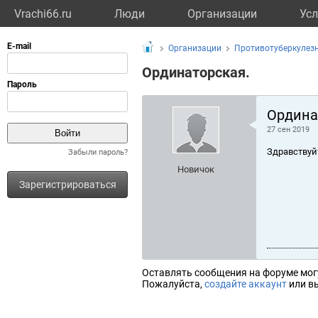
Vrachi66.ru
Люди
Организации
Усл
Организации
Противотуберкулез
Ординаторская.
Ордина
27 сен 2019
Здравствуй
Забыли пароль?
Новичок
Зарегистрироваться
Оставлять сообщения на форуме мог
Пожалуйста,
создайте аккаунт
или вы