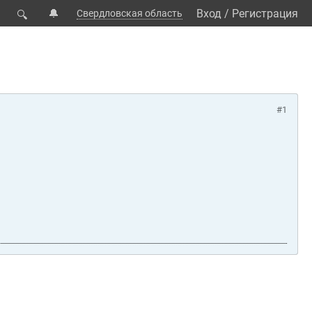
🔔
Вход
/
Регистрация
Свердловская область
🔍
#1