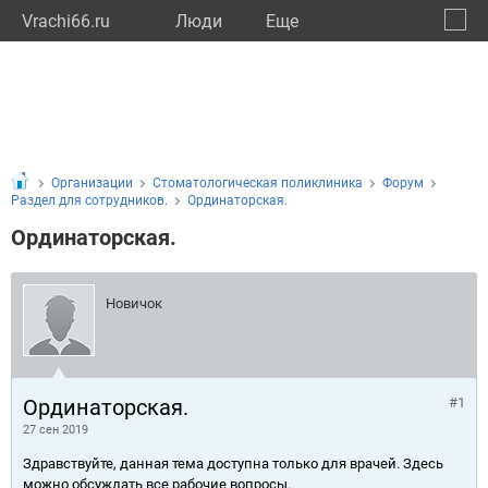
Vrachi66.ru
Люди
Eще
🔔
Сверд
🔍
Организации
Стоматологическая поликлиника
Форум
Раздел для сотрудников.
Ординаторская.
Ординаторская.
Новичок
Ординаторская.
#1
27 сен 2019
Здравствуйте, данная тема доступна только для врачей. Здесь
можно обсуждать все рабочие вопросы.