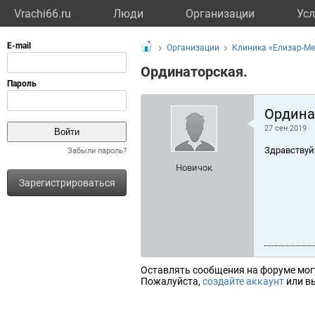
Vrachi66.ru
Люди
Организации
Усл
Организации
Клиника «Елизар-Ме
Ординаторская.
Ордина
27 сен 2019
Здравствуй
Забыли пароль?
Новичок
Зарегистрироваться
Оставлять сообщения на форуме мог
Пожалуйста,
создайте аккаунт
или вы