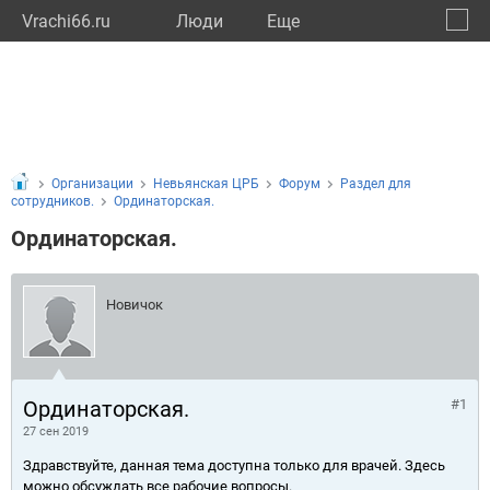
Vrachi66.ru
Люди
Eще
🔔
Сверд
🔍
Организации
Невьянская ЦРБ
Форум
Раздел для
сотрудников.
Ординаторская.
Ординаторская.
Новичок
Ординаторская.
#1
27 сен 2019
Здравствуйте, данная тема доступна только для врачей. Здесь
можно обсуждать все рабочие вопросы.