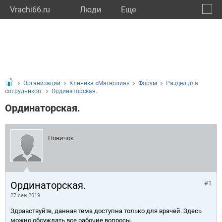
Vrachi66.ru
Люди
Eще
🔔
Сверд
🔍
Организации
Клиника «Магнолия»
Форум
Раздел для
сотрудников.
Ординаторская.
Ординаторская.
Новичок
Ординаторская.
#1
27 сен 2019
Здравствуйте, данная тема доступна только для врачей. Здесь
можно обсуждать все рабочие вопросы.