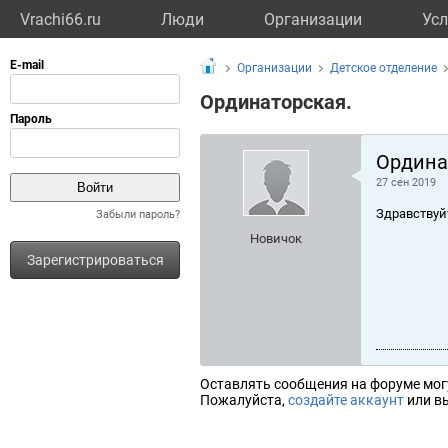
Vrachi66.ru
Люди
Организации
Усл
Организации
Детское отделение
Ординаторская.
Ордина
27 сен 2019
Здравствуй
Забыли пароль?
Новичок
Зарегистрироваться
Оставлять сообщения на форуме мог
Пожалуйста,
создайте аккаунт
или вы