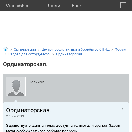
Vrachi66.ru
Люди
Eще
🔔
Сверд
🔍
Организации
Центр профилактики и борьбы со СПИД
Форум
Раздел для сотрудников.
Ординаторская.
Ординаторская.
Новичок
Ординаторская.
#1
27 сен 2019
Здравствуйте, данная тема доступна только для врачей. Здесь
можно обсуждать все рабочие вопросы.