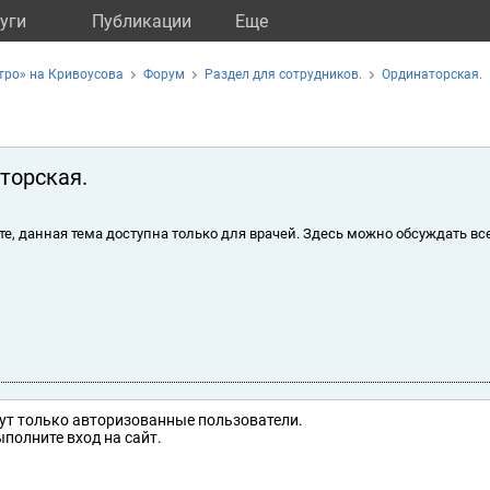
уги
Публикации
Eще
тро» на Кривоусова
Форум
Раздел для сотрудников.
Ординаторская.
торская.
те, данная тема доступна только для врачей. Здесь можно обсуждать вс
ут только авторизованные пользователи.
полните вход на сайт.