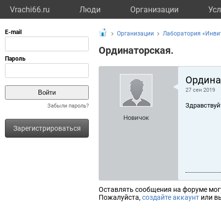
Vrachi66.ru
Люди
Организации
Усл
Организации
Лаборатория «Инви
Ординаторская.
Ордина
27 сен 2019
Здравствуй
Забыли пароль?
Новичок
Зарегистрироваться
Оставлять сообщения на форуме мог
Пожалуйста,
создайте аккаунт
или вы