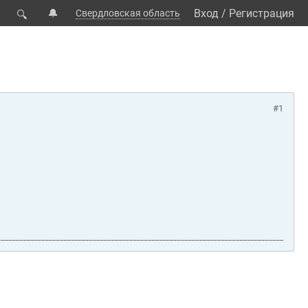
🔔
Вход
/
Регистрация
Свердловская область
🔍
#1