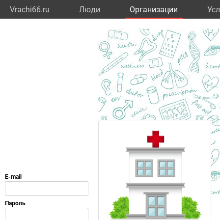
Vrachi66.ru
Люди
Организации
Усл