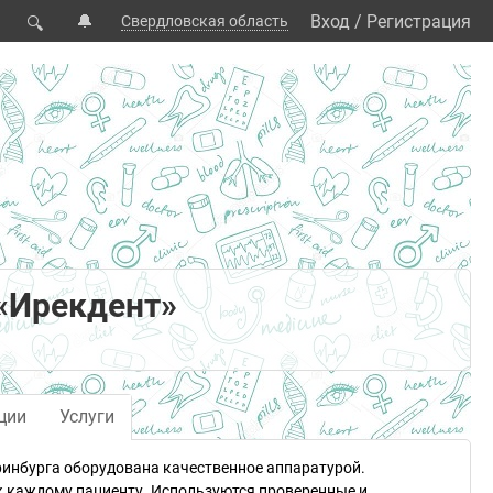
🔔
Вход
/
Регистрация
Свердловская область
🔍
«Ирекдент»
ции
Услуги
ринбурга оборудована качественное аппаратурой.
к каждому пациенту. Используются проверенные и