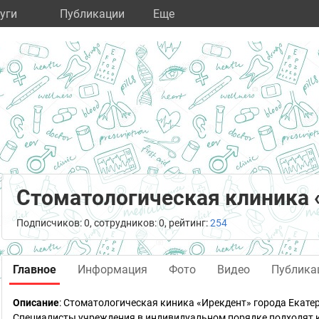
уги
Публикации
Eще
Стоматологическая клиника 
Подписчиков: 0, сотрудников: 0, рейтинг:
254
Главное
Информация
Фото
Видео
Публика
Описание
: Стоматологическая киника «Ирекдент» города Екате
Специалисты учреждения в индивидуальном порядке подходят 