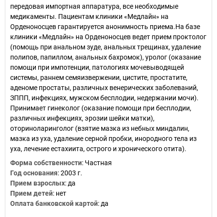
передовая импортная аппаратура, все необходимые
медикаменты. Пациентам клиники «Медлайн» на
Орденоносцев гарантируется анонимность приема.На базе
клиники «Медлайн» на Орденоносцев ведет прием проктолог
(помощь при анальном зуде, анальных трещинах, удаление
полипов, папиллом, анальных бахромок), уролог (оказание
помощи при импотенции, патологиях мочевыводящей
системы, раннем семяизвержении, цистите, простатите,
аденоме простаты, различных венерических заболеваний,
ЗППП, инфекциях, мужском бесплодии, недержании мочи).
Принимает гинеколог (оказание помощи при бесплодии,
различных инфекциях, эрозии шейки матки),
оториноларинголог (взятие мазка из небных миндалин,
мазка из уха, удаление серной пробки, инородного тела из
уха, лечение естахиита, острого и хронического отита).
Форма собственности
:
Частная
Год основания
:
2003 г.
Прием взрослых
:
да
Прием детей
:
нет
Оплата банковской картой
:
да