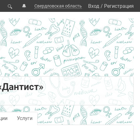
🔔
Вход
/
Регистрация
Свердловская область
🔍
«Дантист»
ции
Услуги