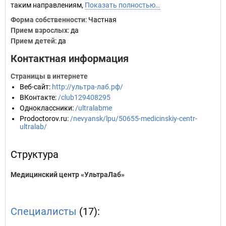
таким направлениям,
Показать полностью…
Форма собственности
: Частная
Прием взрослых
: да
Прием детей
: да
Контактная информация
Страницы в интернете
Веб-сайт
:
http://ультра-лаб.рф/
ВКонтакте
:
/club129408295
Одноклассники
:
/ultralabme
Prodoctorov.ru
:
/nevyansk/lpu/50655-medicinskiy-centr-
ultralab/
Структура
Медицинский центр «УльтраЛаб»
Специалисты
(17):