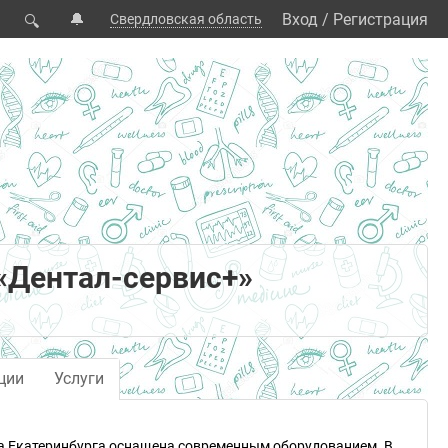
🔔
Вход
/
Регистрация
Свердловская область
🔍
«Дентал-сервис+»
ции
Услуги
да Екатеринбурга оснащена современным оборудованием. В