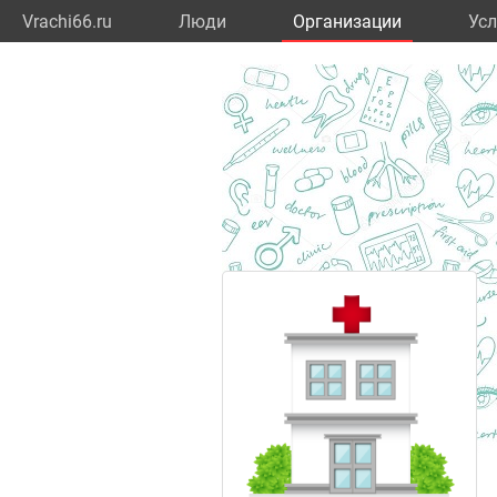
Vrachi66.ru
Люди
Организации
Усл