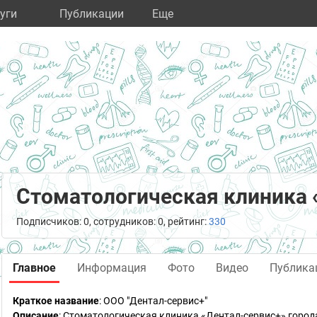
уги
Публикации
Eще
Стоматологическая клиника 
Подписчиков: 0, сотрудников: 0, рейтинг:
330
Главное
Информация
Фото
Видео
Публика
Краткое название
:
ООО "Дентал-сервис+"
Описание
: Стоматологическая клиника «Дентал-сервис+» горо