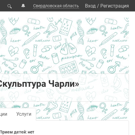
🔔
Вход
/
Регистрация
Свердловская область
🔍
Скульптура Чарли»
ции
Услуги
Прием детей
: нет