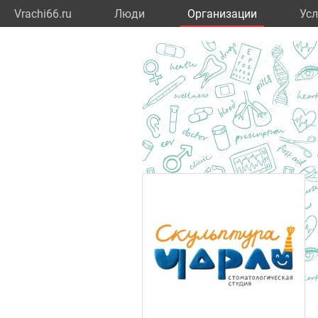
Vrachi66.ru
Люди
Организации
Усл