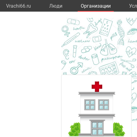
Vrachi66.ru
Люди
Организации
Усл