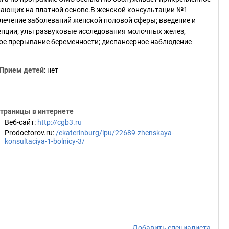
лающих на платной основе.В женской консультации №1
лечение заболеваний женской половой сферы; введение и
пции; ультразвуковые исследования молочных желез,
ное прерывание беременности; диспансерное наблюдение
Прием детей
: нет
траницы в интернете
Веб-сайт
:
http://cgb3.ru
Prodoctorov.ru
:
/ekaterinburg/lpu/22689-zhenskaya-
konsultaciya-1-bolnicy-3/
Добавить специалиста