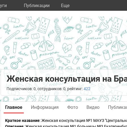
уги
Публикации
Eще
Женская консультация на Бр
Подписчиков: 0, сотрудников: 0, рейтинг:
422
Главное
Информация
Фото
Видео
Публика
Краткое название
:
Женская консультация №1 МАУЗ "Центральн
Описание
: Женская консультация №1 больницы №3 Екатеринбу