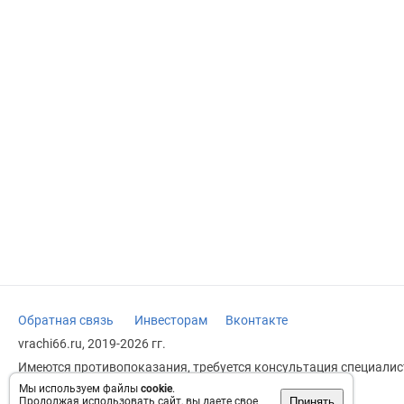
Обратная связь
Инвесторам
Вконтакте
vrachi66.ru, 2019-2026 гг.
Имеются противопоказания, требуется консультация специалист
заменяет прием врача.
Мы используем файлы
cookie
.
Принять
Продолжая использовать сайт, вы даете свое