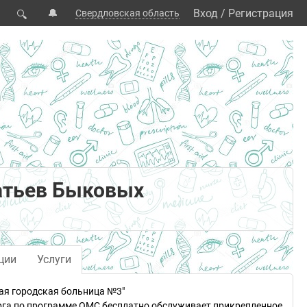
🔔
Вход
/
Регистрация
Свердловская область
🔍
атьев Быковых
ции
Услуги
ая городская больница №3"
рга по программе ОМС бесплатно обслуживает прикрепленное