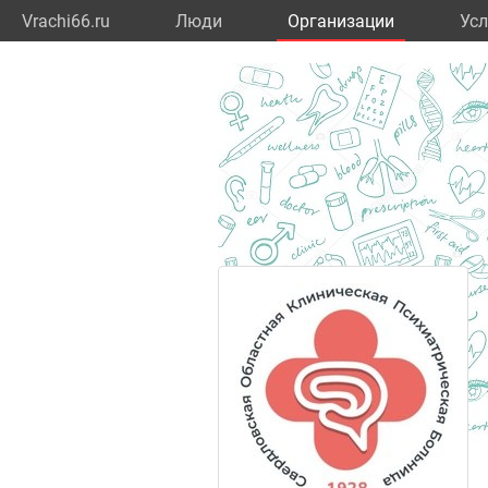
Vrachi66.ru
Люди
Организации
Усл