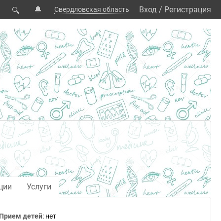
🔔
Вход
/
Регистрация
Свердловская область
🔍
ции
Услуги
Прием детей
: нет