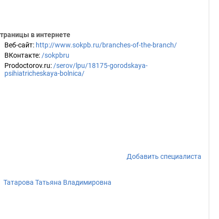
траницы в интернете
Веб-сайт
:
http://www.sokpb.ru/branches-of-the-branch/
ВКонтакте
:
/sokpbru
Prodoctorov.ru
:
/serov/lpu/18175-gorodskaya-
psihiatricheskaya-bolnica/
Добавить специалиста
Татарова Татьяна Владимировна