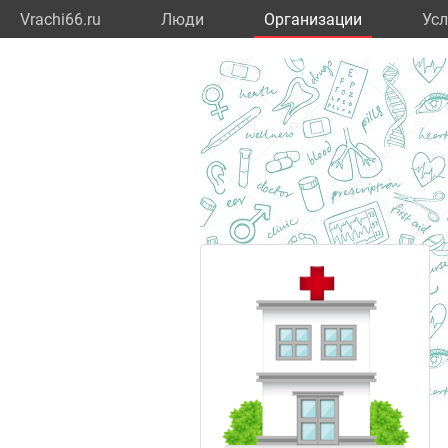
Vrachi66.ru
Люди
Организации
Усл