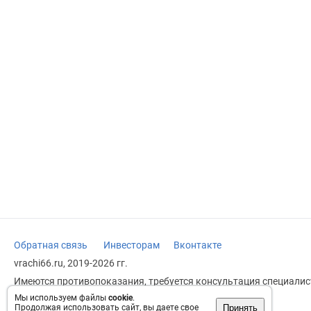
Обратная связь
Инвесторам
Вконтакте
vrachi66.ru, 2019-2026 гг.
Имеются противопоказания, требуется консультация специалист
заменяет прием врача.
Мы используем файлы
cookie
.
Принять
Продолжая использовать сайт, вы даете свое
Возрастное ограничение: 18+