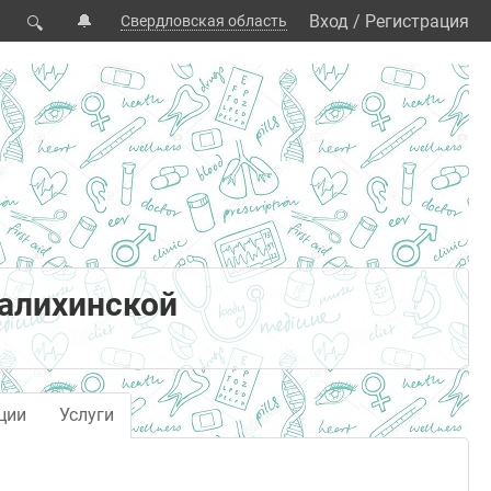
🔔
Вход
/
Регистрация
Свердловская область
🔍
палихинской
ции
Услуги