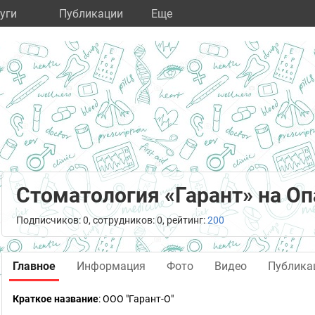
уги
Публикации
Eще
Стоматология «Гарант» на О
Подписчиков: 0, сотрудников: 0, рейтинг:
200
Главное
Информация
Фото
Видео
Публика
Краткое название
:
ООО "Гарант-О"